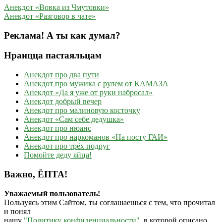
Анекдот «Вовка из Чмутовки»
Анекдот «Разговор в чате»
Реклама! А ты как думал?
Нраицца пастаяльцам
Анекдот про два пути
Анекдот про мужика с рулем от КАМАЗА
Анекдот «Да я уже от руки набросал»
Анекдот добрый вечер
Анекдот про малиновую косточку
Анекдот «Сам себе дедушка»
Анекдот про нюанс
Анекдот про наркоманов «На посту ГАИ»
Анекдот про трёх подруг
Помойте деду яйца!
Важно, ЁПТА!
Уважаемый пользователь!
Пользуясь этим Сайтом, ты соглашаешься с тем, что прочитал
и понял
нашу
"Политику конфиденциальности"
, в которой описано