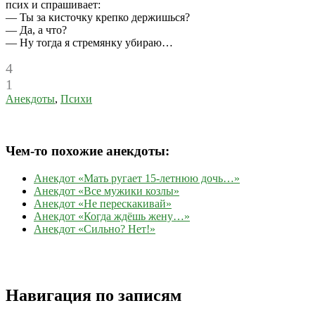
псих и спрашивает:
— Ты за кисточку крепко держишься?
— Да, а что?
— Ну тогда я стремянку убираю…
4
1
Анекдоты
,
Психи
Чем-то похожие анекдоты:
Анекдот «Мать ругает 15-летнюю дочь…»
Анекдот «Все мужики козлы»
Анекдот «Не перескакивай»
Анекдот «Когда ждёшь жену…»
Анекдот «Сильно? Нет!»
Навигация по записям