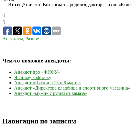
— Это ещё ничего! Вот когда ты родился, доктор сказал: «Если 
0
0
Анекдоты
,
Разное
Чем-то похожие анекдоты:
Анекдот про «ФИФУ»
Я сниму кофточку
Анекдот «Пятница 13 и 8 марта»
Анекдот «Директора кладбища и спортивного магазина»
Анекдот «мужик с рулем от камаза»
Навигация по записям