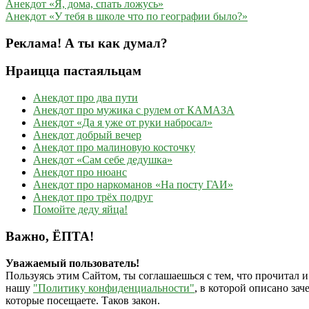
Анекдот «Я, дома, спать ложусь»
Анекдот «У тебя в школе что по географии было?»
Реклама! А ты как думал?
Нраицца пастаяльцам
Анекдот про два пути
Анекдот про мужика с рулем от КАМАЗА
Анекдот «Да я уже от руки набросал»
Анекдот добрый вечер
Анекдот про малиновую косточку
Анекдот «Сам себе дедушка»
Анекдот про нюанс
Анекдот про наркоманов «На посту ГАИ»
Анекдот про трёх подруг
Помойте деду яйца!
Важно, ЁПТА!
Уважаемый пользователь!
Пользуясь этим Сайтом, ты соглашаешься с тем, что прочитал и
нашу
"Политику конфиденциальности"
, в которой описано за
которые посещаете. Таков закон.