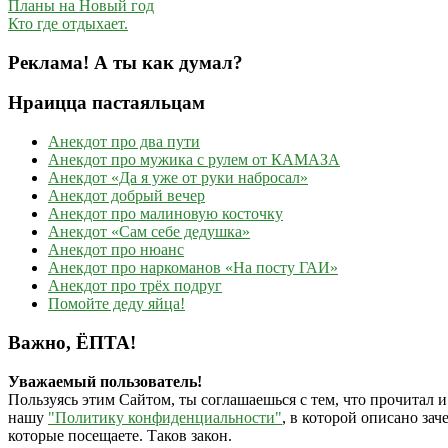
Планы на Новый год
Кто где отдыхает.
Реклама! А ты как думал?
Нраицца пастаяльцам
Анекдот про два пути
Анекдот про мужика с рулем от КАМАЗА
Анекдот «Да я уже от руки набросал»
Анекдот добрый вечер
Анекдот про малиновую косточку
Анекдот «Сам себе дедушка»
Анекдот про нюанс
Анекдот про наркоманов «На посту ГАИ»
Анекдот про трёх подруг
Помойте деду яйца!
Важно, ЁПТА!
Уважаемый пользователь!
Пользуясь этим Сайтом, ты соглашаешься с тем, что прочитал и
нашу
"Политику конфиденциальности"
, в которой описано за
которые посещаете. Таков закон.