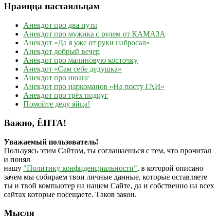
Нраицца пастаяльцам
Анекдот про два пути
Анекдот про мужика с рулем от КАМАЗА
Анекдот «Да я уже от руки набросал»
Анекдот добрый вечер
Анекдот про малиновую косточку
Анекдот «Сам себе дедушка»
Анекдот про нюанс
Анекдот про наркоманов «На посту ГАИ»
Анекдот про трёх подруг
Помойте деду яйца!
Важно, ЁПТА!
Уважаемый пользователь!
Пользуясь этим Сайтом, ты соглашаешься с тем, что прочитал
и понял
нашу
"Политику конфиденциальности"
, в которой описано
зачем мы собираем твои личные данные, которые оставляете
ты и твой компьютер на нашем Сайте, да и собственно на всех
сайтах которые посещаете. Таков закон.
Мысля