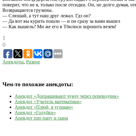
поверит, что не я, только после отсидки. Он, не долго думая, о
Возвращаются грузины.
— Слюшай, а тут наш друг лежал. Гдэ он?
— Да вот вы курить пошли — и он сразу за вами вышел
— Как вышель? Ми же его в Тбилиси хоронить везем!
1
0
Анекдоты
,
Разное
Чем-то похожие анекдоты:
Анекдот «Допрашивают чукчу через переводчик»
Анекдот «Учитель математики»
Анекдот «Плюй, я угощаю»
Анекдот «Голубки»
Анекдот про папу и сына