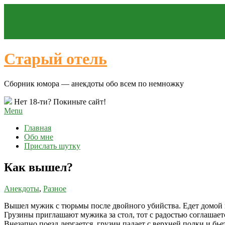
Старый отель
Сборник юмора — анекдоты обо всем по немножку
Нет 18-ти? Покиньте сайт!
Menu
Главная
Обо мне
Прислать шутку
Как вышел?
Анекдоты
,
Разное
Вышел мужик с тюрьмы после двойного убийства. Едет домой в по
Грузины приглашают мужика за стол, тот с радостью соглашаетс
Внезапно поезд дергается, грузин падает с верхней полки и бье