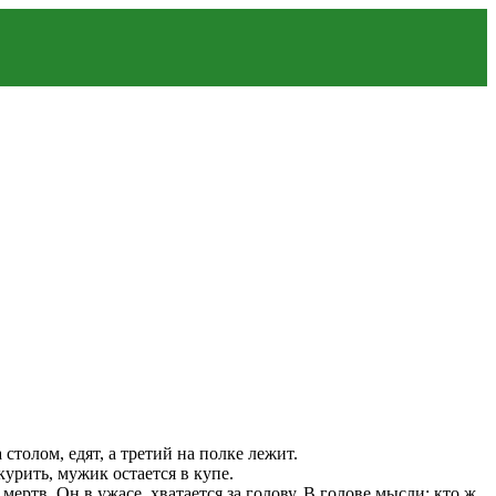
столом, едят, а третий на полке лежит.
урить, мужик остается в купе.
мертв. Он в ужасе, хватается за голову. В голове мысли: кто ж