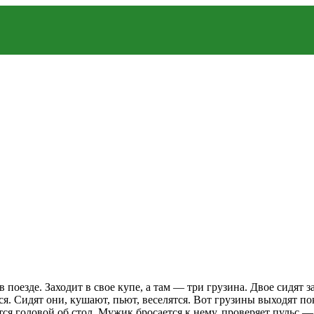
езде. Заходит в свое купе, а там — три грузина. Двое сидят за 
я. Сидят они, кушают, пьют, веселятся. Вот грузины выходят пок
тся головой об стол. Мужик бросается к нему, проверяет пульс — 