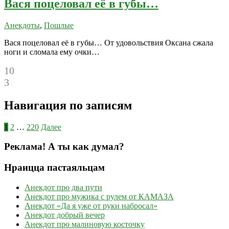
Вася поцеловал её в губы…
Анекдоты
,
Пошлые
Вася поцеловал её в губы… От удовольствия Оксана сжала
ноги и сломала ему очки…
10
3
Навигация по записям
1
2
…
220
Далее
Реклама! А ты как думал?
Нраицца пастаяльцам
Анекдот про два пути
Анекдот про мужика с рулем от КАМАЗА
Анекдот «Да я уже от руки набросал»
Анекдот добрый вечер
Анекдот про малиновую косточку