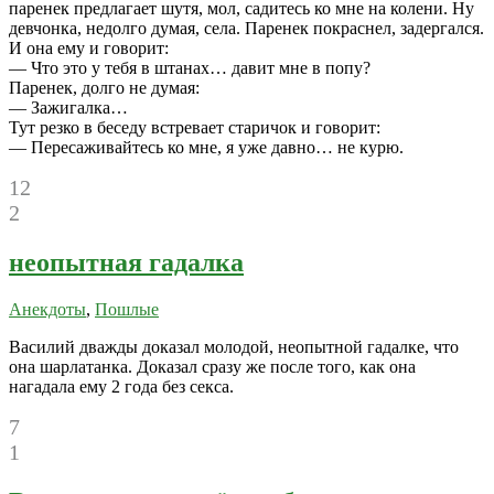
паренек предлагает шутя, мол, садитесь ко мне на колени. Ну
девчонка, недолго думая, села. Паренек покраснел, задергался.
И она ему и говорит:
— Что это у тебя в штанах… давит мне в попу?
Паренек, долго не думая:
— Зажигалка…
Тут резко в беседу встревает старичок и говорит:
— Пересаживайтесь ко мне, я уже давно… не курю.
12
2
неопытная гадалка
Анекдоты
,
Пошлые
Василий дважды доказал молодой, неопытной гадалке, что
она шарлатанка. Доказал сразу же после того, как она
нагадала ему 2 года без секса.
7
1